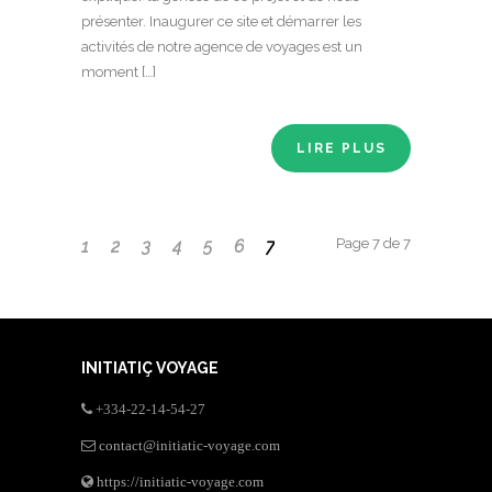
présenter. Inaugurer ce site et démarrer les
activités de notre agence de voyages est un
moment […]
LIRE PLUS
Page 7 de 7
1
2
3
4
5
6
7
INITIATIÇ VOYAGE
+334-22-14-54-27
contact@initiatic-voyage.com
https://initiatic-voyage.com