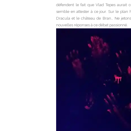
défendent le fait que Vlad Tepes aurait
semble en attester à ce jour. Sur le plan h
Dracula et le château de Bran… Ne jetons 
nouvelles réponses à ce débat passionné.