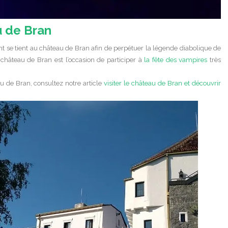
 de Bran
 se tient au château de Bran afin de perpétuer la légende diabolique de
 château de Bran est l’occasion de participer à
la fête des vampires
très
au de Bran, consultez notre article
visiter le château de Bran et découvrir