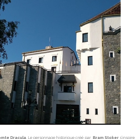
omte Dracula
. Le personnage historique créé par
Bram Stoker
s’inspire