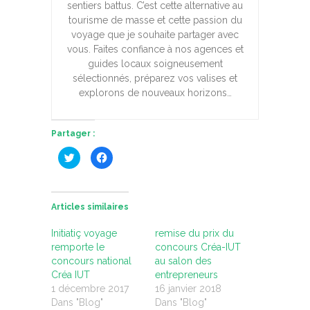
sentiers battus. C’est cette alternative au
tourisme de masse et cette passion du
voyage que je souhaite partager avec
vous. Faites confiance à nos agences et
guides locaux soigneusement
sélectionnés, préparez vos valises et
explorons de nouveaux horizons…
Partager :
C
C
l
l
i
i
q
q
u
u
e
e
z
z
Articles similaires
p
p
o
o
u
u
Initiatiç voyage
remise du prix du
r
r
p
p
remporte le
concours Créa-IUT
a
a
concours national
au salon des
r
r
t
t
Créa IUT
entrepreneurs
a
a
g
g
1 décembre 2017
16 janvier 2018
e
e
Dans "Blog"
Dans "Blog"
r
r