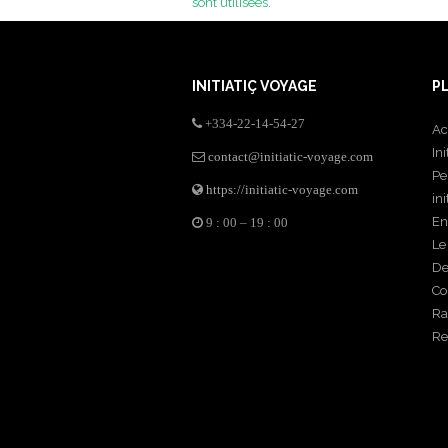
sont utilisées
.
INITIATIÇ VOYAGE
P
+334-22-14-54-27
Ac
In
contact@initiatic-voyage.com
Pe
https://initiatic-voyage.com
ini
En
9 : 00 – 19 : 00
Le
De
Co
Ra
Re