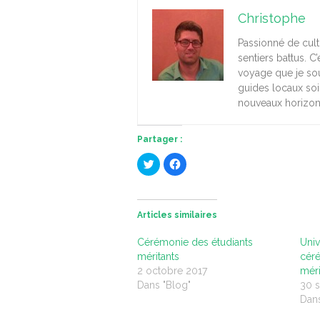
Christophe
Passionné de cult
sentiers battus. C
voyage que je sou
guides locaux so
nouveaux horizo
Partager :
C
C
l
l
i
i
q
q
u
u
e
e
z
z
Articles similaires
p
p
o
o
u
u
Cérémonie des étudiants
Univ
r
r
p
p
méritants
céré
a
a
2 octobre 2017
méri
r
r
t
t
Dans "Blog"
30 
a
a
g
g
Dans
e
e
r
r