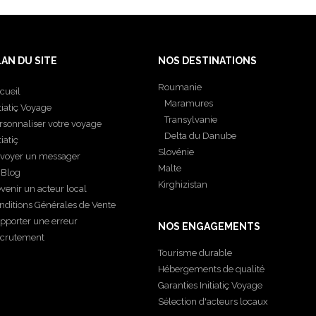
LAN DU SITE
NOS DESTINATIONS
Roumanie
cueil
Maramures
itiatiç Voyage
Transylvanie
rsonnaliser votre voyage
Delta du Danube
tiatiç
Slovénie
voyer un messager
Malte
 Blog
Kirghizistan
venir un acteur local
nditions Générales de Vente
pporter une erreur
NOS ENGAGEMENTS
crutement
Tourisme durable
Hébergements de qualité
Garanties Initiatiç Voyage
Sélection d'acteurs locaux