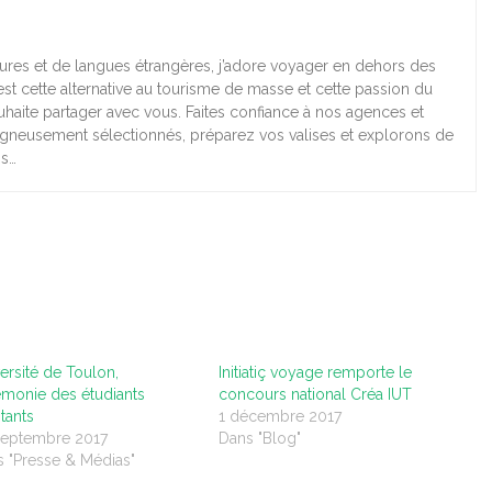
ures et de langues étrangères, j’adore voyager en dehors des
’est cette alternative au tourisme de masse et cette passion du
haite partager avec vous. Faites confiance à nos agences et
igneusement sélectionnés, préparez vos valises et explorons de
ns…
ersité de Toulon,
Initiatiç voyage remporte le
monie des étudiants
concours national Créa IUT
tants
1 décembre 2017
septembre 2017
Dans "Blog"
 "Presse & Médias"