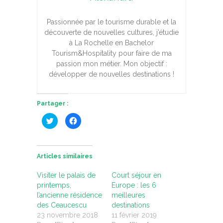
Passionnée par le tourisme durable et la
découverte de nouvelles cultures, j’étudie
à La Rochelle en Bachelor
Tourism&Hospitality pour faire de ma
passion mon métier. Mon objectif :
développer de nouvelles destinations !
Partager :
C
C
l
l
i
i
q
q
u
u
e
e
z
z
Articles similaires
p
p
o
o
u
u
Visiter le palais de
Court séjour en
r
r
p
p
printemps,
Europe : les 6
a
a
l’ancienne résidence
meilleures
r
r
t
t
des Ceaucescu
destinations
a
a
g
g
23 novembre 2018
11 février 2019
e
e