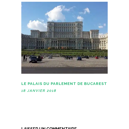
r
t
e
r
)
e
)
LE PALAIS DU PARLEMENT DE BUCAREST
18 JANVIER 2018