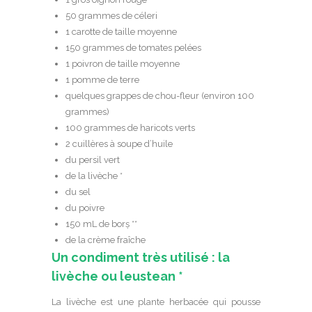
50 grammes de céleri
1 carotte de taille moyenne
150 grammes de tomates pelées
1 poivron de taille moyenne
1 pomme de terre
quelques grappes de chou-fleur (environ 100
grammes)
100 grammes de haricots verts
2 cuillères à soupe d’huile
du persil vert
de la livèche *
du sel
du poivre
150 mL de borș **
de la crème fraîche
Un condiment très utilisé : la
livèche ou leustean *
La livèche est une plante herbacée qui pousse