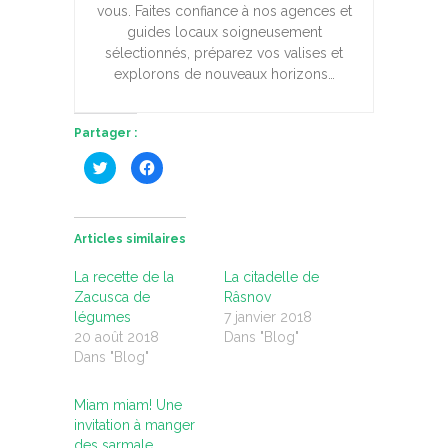
vous. Faites confiance à nos agences et
guides locaux soigneusement
sélectionnés, préparez vos valises et
explorons de nouveaux horizons…
Partager :
C
C
l
l
i
i
q
q
u
u
e
e
z
z
Articles similaires
p
p
o
o
u
u
La recette de la
La citadelle de
r
r
p
p
Zacusca de
Râsnov
a
a
légumes
7 janvier 2018
r
r
t
t
20 août 2018
Dans "Blog"
a
a
g
g
Dans "Blog"
e
e
r
r
s
s
u
u
Miam miam! Une
r
r
invitation à manger
T
F
w
a
des sarmale